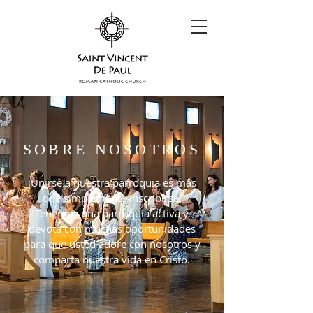
SOBRE NOSOTROS
¡Unirse a nuestra parroquia es más
que simplemente inscribirse!
Tenemos una parroquia activa y
devota con muchas oportunidades
para que usted adore con nosotros y
comparta nuestra vida en Cristo.