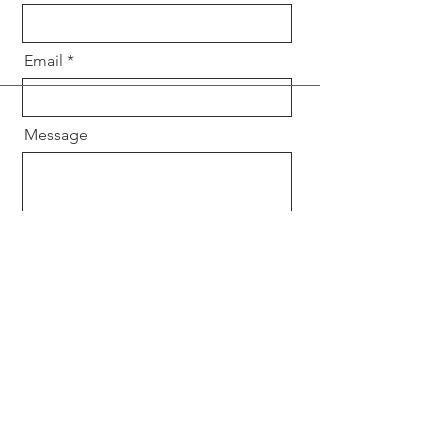
Email
Message
Send
SOBRE NOSOTROS
Siguiendo a Jesús y centrados en la Eucaristía,
adoramos a Dios y servimos a los demás.