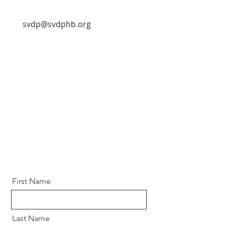
svdp@svdphb.org
First Name
Last Name