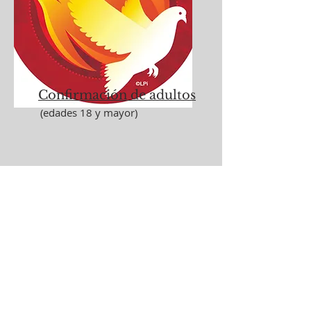
Confirmación de adultos
(edades 18 y mayor)
Email
mzamora@svdphb.org
Call
714-842-3000
x103