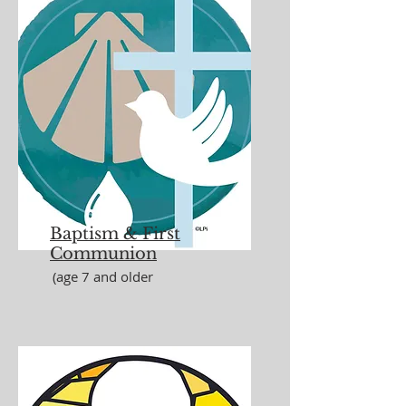
Baptism &
First
Communion
(age 7 and older