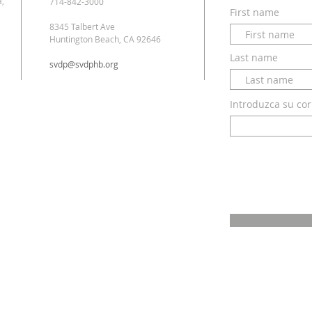
a,
714-842-3000
First name
8345 Talbert Ave
Huntington Beach, CA 92646
Last name
svdp@svdphb.org
Introduzca su cor