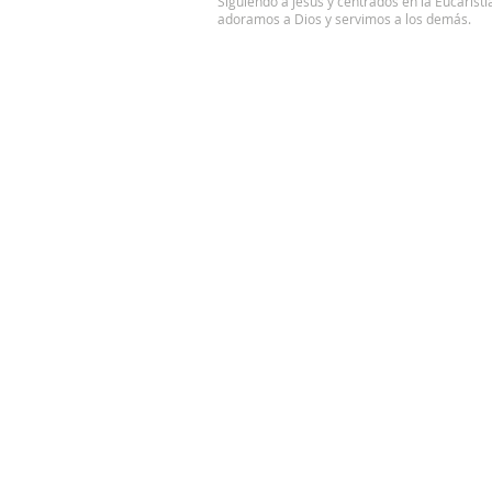
Siguiendo a Jesús y centrados en la Eucaristí
adoramos a Dios y servimos a los demás.